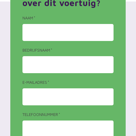
over dit voertuig?
NAAM
*
BEDRIJFSNAAM
*
E-MAILADRES
*
TELEFOONNUMMER
*